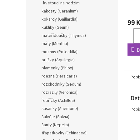
kvetoucí na podzim
kakosty (Geranium)
kokardy (Gaillardia)
99 
kuklíky (Geum)
mateřídoušky (Thymus)
máty (Mentha)
D
mochny (Potentilla)
orlíčky (Aquilegia)
plamenky (Phlox)
rdesna (Persicaria)
Popi
rozchodníky (Sedum)
rozrazily (Veronica)
Det
řebříčky (Achillea)
sasanky (Anemone)
Popi
šalvěje (Salvia)
šanty (Nepeta)
třapatkovky (Echinacea)