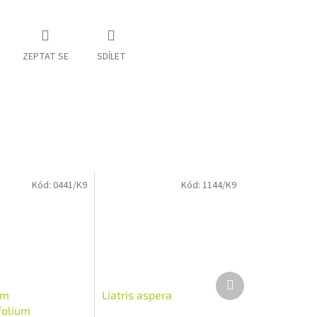
ZEPTAT SE
SDÍLET
Kód:
0441/K9
Kód:
1144/K9
Další
produkt
um
Liatris aspera
folium