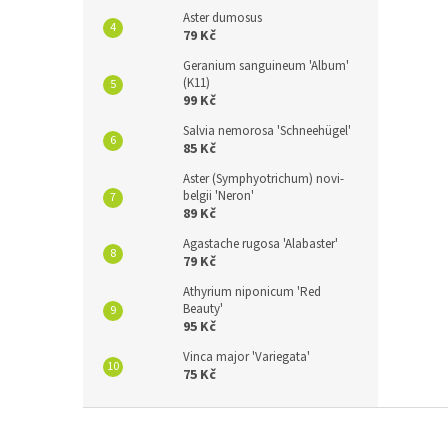
Aster dumosus
79 Kč
Geranium sanguineum 'Album'
(K11)
99 Kč
Salvia nemorosa 'Schneehügel'
85 Kč
Aster (Symphyotrichum) novi-
belgii 'Neron'
89 Kč
Agastache rugosa 'Alabaster'
79 Kč
Athyrium niponicum 'Red
Beauty'
95 Kč
Vinca major 'Variegata'
75 Kč
Z
á