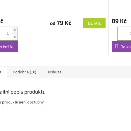
Kč
89 Kč
79 Kč
od
DETAIL
o košíku
Do ko
s
Podobné (10)
Diskuze
ailní popis produktu
s produktu není dostupný