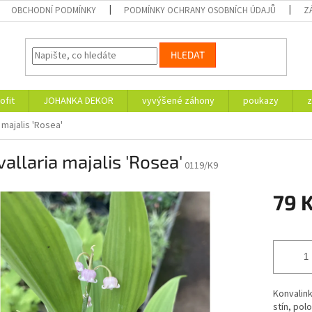
OBCHODNÍ PODMÍNKY
PODMÍNKY OCHRANY OSOBNÍCH ÚDAJŮ
Z
HLEDAT
ofit
JOHANKA DEKOR
vyvýšené záhony
poukazy
z
 majalis 'Rosea'
allaria majalis 'Rosea'
0119/K9
79 
Měrná
cena:
Konvalink
stín, pol