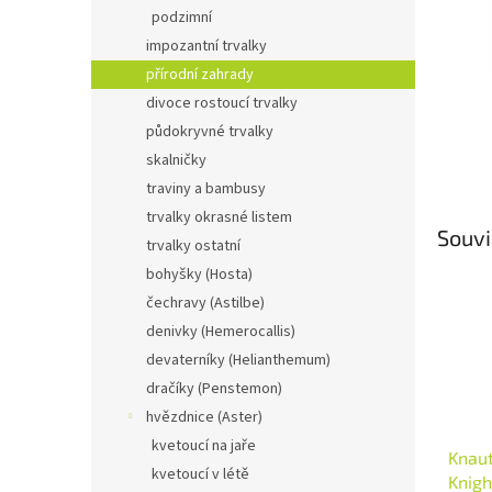
n
podzimní
e
impozantní trvalky
l
přírodní zahrady
divoce rostoucí trvalky
půdokryvné trvalky
skalničky
traviny a bambusy
trvalky okrasné listem
Souvi
trvalky ostatní
bohyšky (Hosta)
čechravy (Astilbe)
denivky (Hemerocallis)
devaterníky (Helianthemum)
dračíky (Penstemon)
hvězdnice (Aster)
kvetoucí na jaře
Knaut
kvetoucí v létě
Knigh