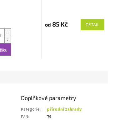
85 Kč
od
DETAIL
šíku
Doplňkové parametry
Kategorie
:
přírodní zahrady
EAN
:
79