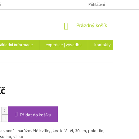
ÁKLADNÍ INFORMACE
EXPEDICE | VÝSADBA
Přihlášení
KONTAKTY
NÁKUPNÍ
Prázdný košík
KOŠÍK
ákladní informace
expedice | výsadba
kontakty
Kč
Přidat do košíku
a vonná - narůžovělé kvítky, kvete V - VI, 30 cm, polostín,
osucho, vlhko