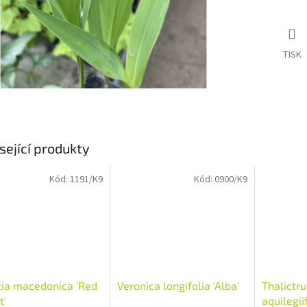
TISK
sející produkty
Kód:
1191/K9
Kód:
0900/K9
ia macedonica 'Red
Veronica longifolia 'Alba'
Thalictr
t'
aquilegii