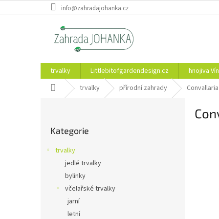
Přejít
info@zahradajohanka.cz
na
obsah
trvalky
Littlebitofgardendesign.cz
hnojiva Vín
Domů
trvalky
přírodní zahrady
Convallaria
P
Conv
o
Přeskočit
s
Kategorie
kategorie
t
r
trvalky
a
jedlé trvalky
n
bylinky
n
í
včelařské trvalky
p
jarní
a
letní