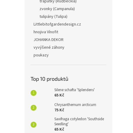
třapatky (Rudbeckia)
zvonky (Campanula)
tulipány (Tulipa)
Littlebitofgardendesign.cz
hnojiva Vínofit
JOHANKA DEKOR
vyvýšené záhony
poukazy
Top 10 produktů
Silene schafta 'Splendens'
65 Kč
Chrysanthemum arcticum
75 Kč
Saxifraga cotyledon 'Southside
Seedling'
65 Kč