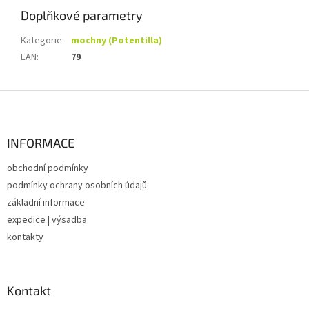
Doplňkové parametry
Kategorie
:
mochny (Potentilla)
EAN
:
79
Z
á
p
a
INFORMACE
t
obchodní podmínky
í
podmínky ochrany osobních údajů
základní informace
expedice | výsadba
kontakty
Kontakt