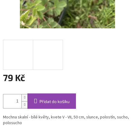
79 Kč
Měrná
cena:
Přidat do košíku
Mochna skalní - bílé květy, kvete V - VII, 50 cm, slunce, polostín, sucho,
polosucho