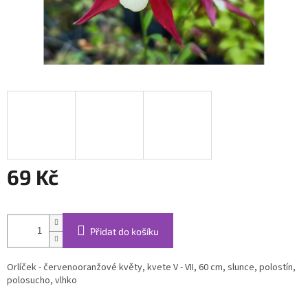
69 Kč
Měrná
cena:
Přidat do košíku
Orlíček - červenooranžové květy, kvete V - VII, 60 cm, slunce, polostín,
polosucho, vlhko