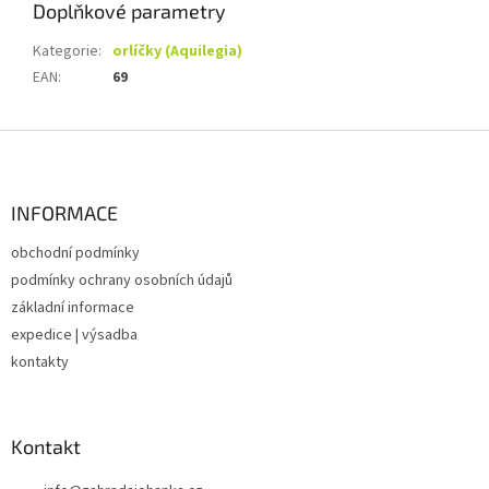
Doplňkové parametry
Kategorie
:
orlíčky (Aquilegia)
EAN
:
69
Z
á
p
a
INFORMACE
t
obchodní podmínky
í
podmínky ochrany osobních údajů
základní informace
expedice | výsadba
kontakty
Kontakt