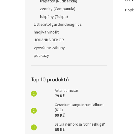
třapatky (Rudbeckia)
zvonky (Campanula)
Popi
tulipány (Tulipa)
Littlebitofgardendesign.cz
hnojiva Vínofit
JOHANKA DEKOR
vyvýšené záhony
poukazy
Top 10 produktů
Aster dumosus
79 Kč
Geranium sanguineum 'Album'
(K11)
99 Kč
Salvia nemorosa 'Schneehügel'
85 Kč