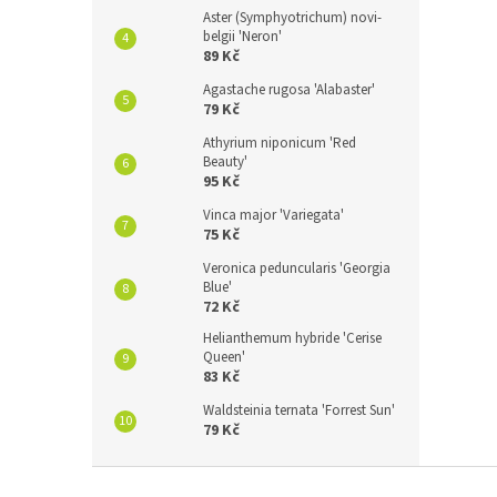
Aster (Symphyotrichum) novi-
belgii 'Neron'
89 Kč
Agastache rugosa 'Alabaster'
79 Kč
Athyrium niponicum 'Red
Beauty'
95 Kč
Vinca major 'Variegata'
75 Kč
Veronica peduncularis 'Georgia
Blue'
72 Kč
Helianthemum hybride 'Cerise
Queen'
83 Kč
Waldsteinia ternata 'Forrest Sun'
79 Kč
Z