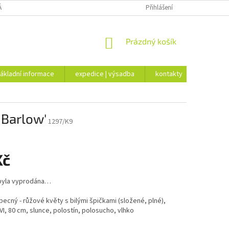
ÁKLADNÍ INFORMACE
EXPEDICE | VÝSADBA
Přihlášení
KONTAKTY
NÁKUPNÍ
Prázdný košík
KOŠÍK
ákladní informace
expedice | výsadba
kontakty
a Barlow'
1297/K9
Kč
byla vyprodána…
becný - růžové květy s bilými špičkami (složené, plné),
 VI, 80 cm, slunce, polostín, polosucho, vlhko