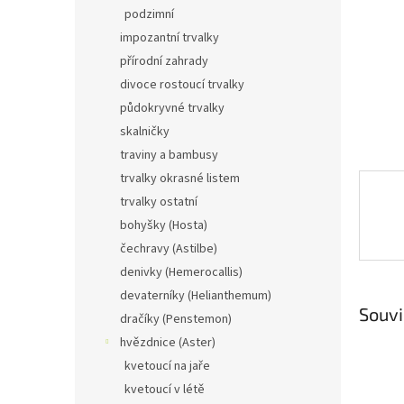
n
podzimní
e
impozantní trvalky
l
přírodní zahrady
divoce rostoucí trvalky
půdokryvné trvalky
skalničky
traviny a bambusy
trvalky okrasné listem
trvalky ostatní
bohyšky (Hosta)
čechravy (Astilbe)
denivky (Hemerocallis)
devaterníky (Helianthemum)
Souvi
dračíky (Penstemon)
hvězdnice (Aster)
kvetoucí na jaře
kvetoucí v létě