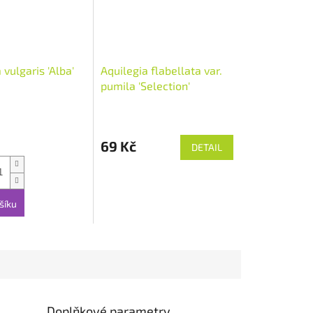
 vulgaris 'Alba'
Aquilegia flabellata var.
pumila 'Selection'
69 Kč
DETAIL
šíku
Doplňkové parametry