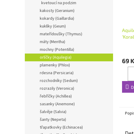
kvetoucí na podzim
kakosty (Geranium)
kokardy (Gaillardia)
kuklíky (Geum)
Aquil
mateřídoušky (Thymus)
'Koral
máty (Mentha)
mochny (Potentilla)
orlíčky (Aquilegia)
69 
plamenky (Phlox)
rdesna (Persicaria)
rozchodníky (Sedum)
D
rozrazily (Veronica)
řebříčky (Achillea)
sasanky (Anemone)
šalvěje (Salvia)
Popi
šanty (Nepeta)
třapatkovky (Echinacea)
Det