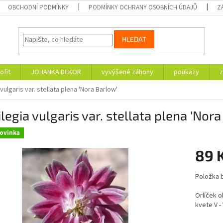
OBCHODNÍ PODMÍNKY
PODMÍNKY OCHRANY OSOBNÍCH ÚDAJŮ
Z
HLEDAT
ofit
JOHANKA DEKOR
vyvýšené záhony
poukazy
z
vulgaris var. stellata plena 'Nora Barlow'
legia vulgaris var. stellata plena 'Nor
ovinka
89 
Měrná
Položka 
cena:
Orlíček o
kvete V -