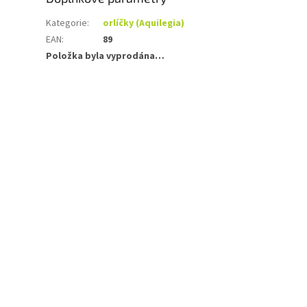
Kategorie
:
orlíčky (Aquilegia)
EAN
:
89
Položka byla vyprodána…