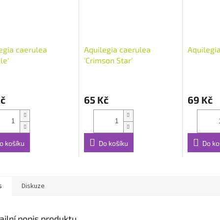
egia caerulea
Aquilegia caerulea
Aquilegia
le'
'Crimson Star'
Kč
65 Kč
69 Kč
o košíku
Do košíku
Do ko
s
Diskuze
ailní popis produktu