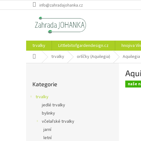
Přejít
info@zahradajohanka.cz
na
obsah
trvalky
Littlebitofgardendesign.cz
hnojiva Vín
Domů
trvalky
orlíčky (Aquilegia)
Aquilegia 
P
Aqui
o
Přeskočit
s
Kategorie
kategorie
naše n
t
r
trvalky
a
jedlé trvalky
n
bylinky
n
í
včelařské trvalky
p
jarní
a
letní