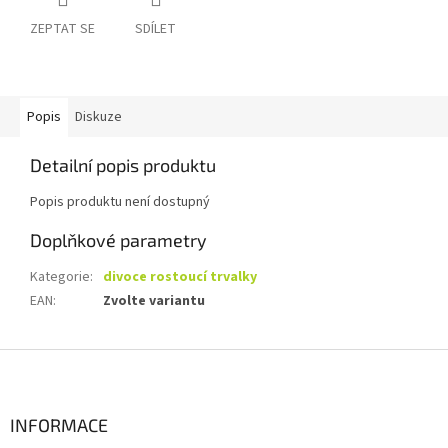
ZEPTAT SE
SDÍLET
Popis
Diskuze
Detailní popis produktu
Popis produktu není dostupný
Doplňkové parametry
Kategorie
:
divoce rostoucí trvalky
EAN
:
Zvolte variantu
Z
á
p
a
INFORMACE
t