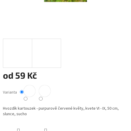
od
59 Kč
Měrná
cena:
Varianta
Hvozdík kartouzek - purpurově červené květy, kvete VI - IX, 50 cm,
slunce, sucho