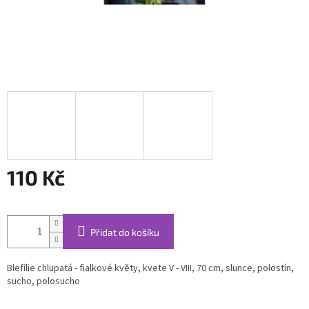
110 Kč
Měrná
cena:
Přidat do košíku
Blefílie chlupatá - fialkové květy, kvete V - VIII, 70 cm, slunce, polostín,
sucho, polosucho