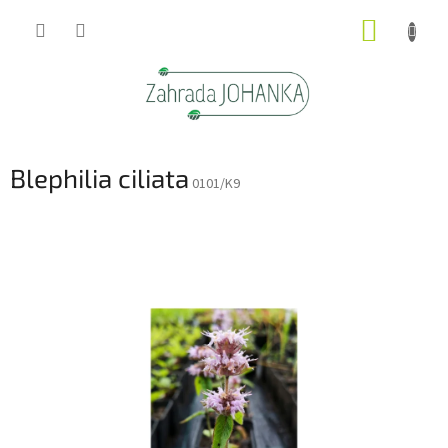
Přejít
NÁKUP
na
obsah
KOŠÍK
Blephilia ciliata
0101/K9