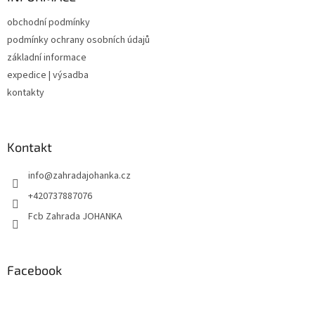
t
obchodní podmínky
í
podmínky ochrany osobních údajů
základní informace
expedice | výsadba
kontakty
Kontakt
info
@
zahradajohanka.cz
+420737887076
Fcb Zahrada JOHANKA
Facebook