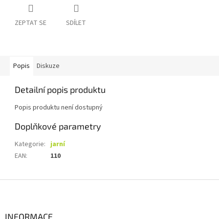
ZEPTAT SE
SDÍLET
Popis
Diskuze
Detailní popis produktu
Popis produktu není dostupný
Doplňkové parametry
Kategorie
:
jarní
EAN
:
110
Z
á
p
a
INFORMACE