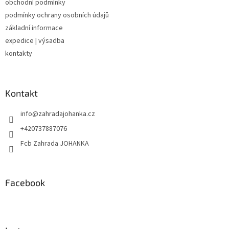
obchodní podmínky
í
podmínky ochrany osobních údajů
základní informace
expedice | výsadba
kontakty
Kontakt
info
@
zahradajohanka.cz
+420737887076
Fcb Zahrada JOHANKA
Facebook