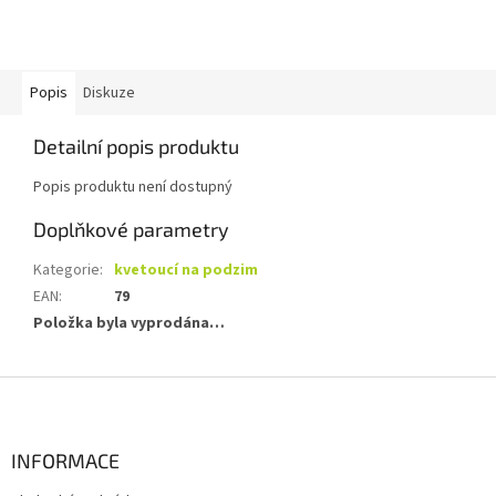
Popis
Diskuze
Detailní popis produktu
Popis produktu není dostupný
Doplňkové parametry
Kategorie
:
kvetoucí na podzim
EAN
:
79
Položka byla vyprodána…
Z
á
p
a
INFORMACE
t