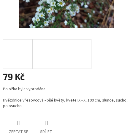
79 Kč
Měrná
Položka byla vyprodána…
cena:
Hvězdnice vřesovcová - bílé květy, kvete IX - X, 100 cm, slunce, sucho,
polosucho
ZEPTAT SE
SDÍLET