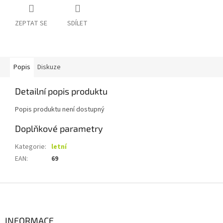
ZEPTAT SE
SDÍLET
Popis
Diskuze
Detailní popis produktu
Popis produktu není dostupný
Doplňkové parametry
Kategorie
:
letní
EAN
:
69
Z
á
p
a
INFORMACE