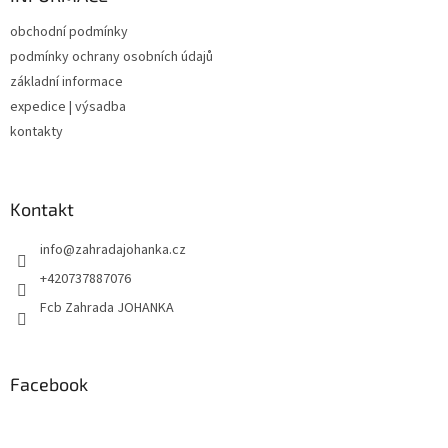
t
obchodní podmínky
í
podmínky ochrany osobních údajů
základní informace
expedice | výsadba
kontakty
Kontakt
info
@
zahradajohanka.cz
+420737887076
Fcb Zahrada JOHANKA
Facebook