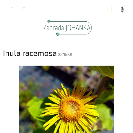
Přejít
NÁKUP
na
obsah
KOŠÍK
Inula racemosa
0576/K9