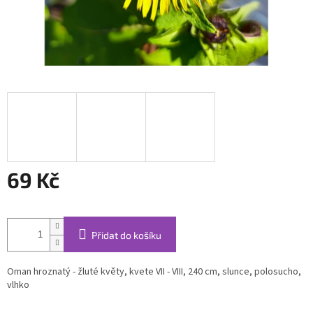
69 Kč
Měrná
cena:
Přidat do košíku
Oman hroznatý - žluté květy, kvete VII - VIII, 240 cm, slunce, polosucho,
vlhko