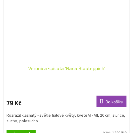
Veronica spicata 'Nana Blauteppich'
79 Kč
Do košíku
Rozrazil klasnatý - světle fialové květy, kvete VI - VII, 20 cm, slunce,
sucho, polosucho