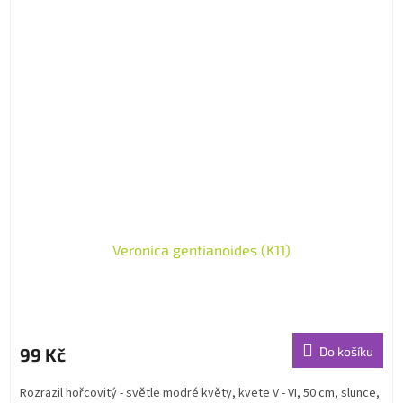
Veronica gentianoides (K11)
99 Kč
Do košíku
Rozrazil hořcovitý - světle modré květy, kvete V - VI, 50 cm, slunce,