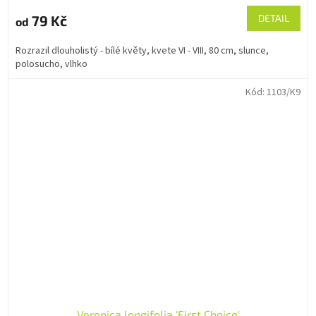
79 Kč
DETAIL
od
Rozrazil dlouholistý - bílé květy, kvete VI - VIII, 80 cm, slunce,
polosucho, vlhko
Kód:
1103/K9
Veronica longifolia 'First Choice'