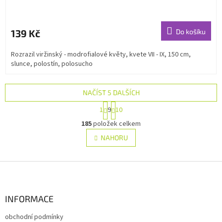
139 Kč
Do košíku
Rozrazil viržinský - modrofialové květy, kvete VII - IX, 150 cm,
slunce, polostín, polosucho
NAČÍST 5 DALŠÍCH
S
1
9
10
t
O
r
185
položek celkem
v
á
l
NAHORU
n
á
k
d
o
v
Z
a
á
c
á
n
í
p
í
p
a
INFORMACE
r
t
v
obchodní podmínky
í