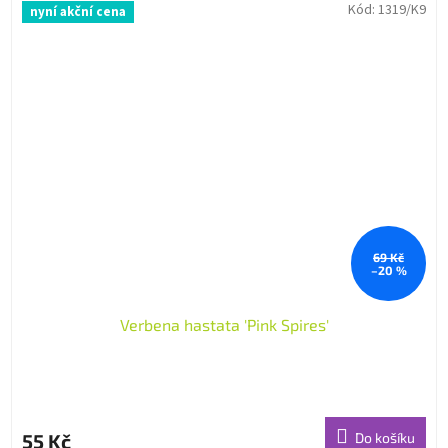
Kód:
1319/K9
nyní akční cena
69 Kč
–20 %
Verbena hastata 'Pink Spires'
55 Kč
Do košíku