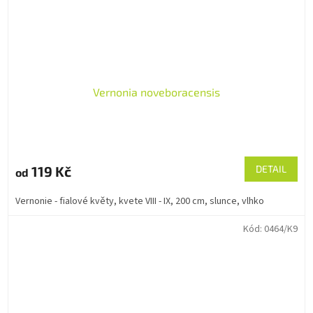
Vernonia noveboracensis
119 Kč
DETAIL
od
Vernonie - fialové květy, kvete VIII - IX, 200 cm, slunce, vlhko
Kód:
0464/K9