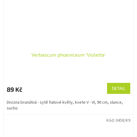
Verbascum phoeniceum 'Violetta'
89 Kč
DETAIL
Divizna brunátná - sytě fialové květy, kvete V - VI, 90 cm, slunce,
sucho
Kód:
0458/K9