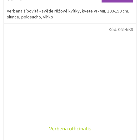
Verbena šípovitá - světle růžové kvítky, kvete VI - VIII, 100-150 cm,
slunce, polosucho, vlhko
Kód:
0654/K9
Verbena officinalis