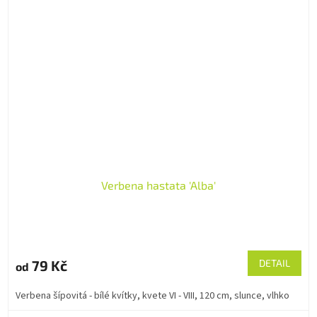
Verbena hastata 'Alba'
79 Kč
DETAIL
od
Verbena šípovitá - bílé kvítky, kvete VI - VIII, 120 cm, slunce, vlhko