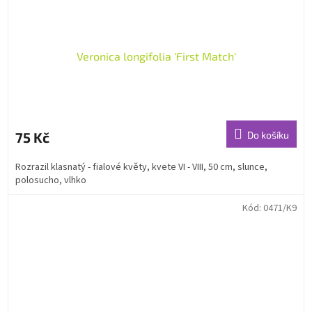
Veronica longifolia 'First Match'
75 Kč
Do košíku
Rozrazil klasnatý - fialové květy, kvete VI - VIII, 50 cm, slunce,
polosucho, vlhko
Kód:
0471/K9