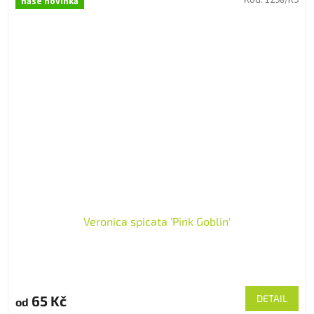
Kód:
1298/K9
naše novinka
Veronica spicata 'Pink Goblin'
65 Kč
DETAIL
od