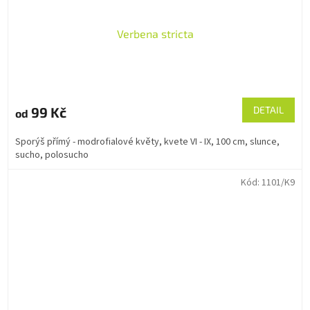
Verbena stricta
99 Kč
DETAIL
od
Sporýš přímý - modrofialové květy, kvete VI - IX, 100 cm, slunce,
sucho, polosucho
Kód:
1101/K9