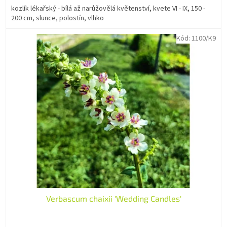
kozlík lékařský - bílá až narůžovělá květenství, kvete VI - IX, 150 -
200 cm, slunce, polostín, vlhko
Kód:
1100/K9
Verbascum chaixii 'Wedding Candles'