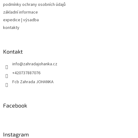
k
podmínky ochrany osobních údajů
y
v
základní informace
ý
expedice | výsadba
p
kontakty
i
s
u
Kontakt
info
@
zahradajohanka.cz
+420737887076
Fcb Zahrada JOHANKA
Facebook
Instagram