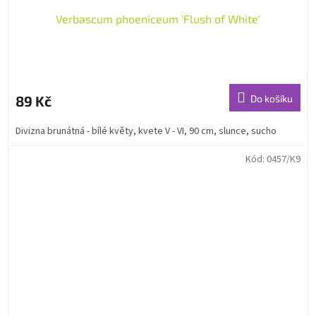
Verbascum phoeniceum 'Flush of White'
89 Kč
Do košíku
Divizna brunátná - bílé květy, kvete V - VI, 90 cm, slunce, sucho
Kód:
0457/K9