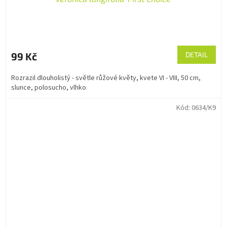
99 Kč
DETAIL
Rozrazil dlouholistý - světle růžové květy, kvete VI - VIII, 50 cm,
slunce, polosucho, vlhko
Kód:
0634/K9