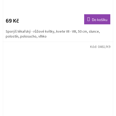
69 Kč
Do košíku
Sporýš lékařský - růžové kvítky, kvete VII - VIII, 50 cm, slunce,
polostín, polosucho, vlhko
Kód:
0461/K9