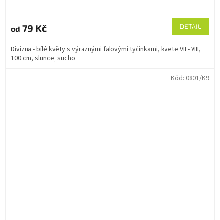
79 Kč
DETAIL
od
Divizna - bílé květy s výraznými falovými tyčinkami, kvete VII - VIII,
100 cm, slunce, sucho
Kód:
0801/K9