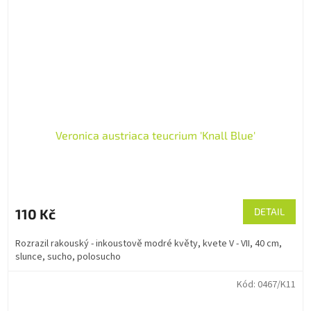
Veronica austriaca teucrium 'Knall Blue'
110 Kč
DETAIL
Rozrazil rakouský - inkoustově modré květy, kvete V - VII, 40 cm,
slunce, sucho, polosucho
Kód:
0467/K11