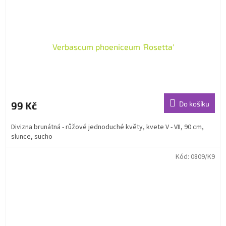
Verbascum phoeniceum 'Rosetta'
99 Kč
Do košíku
Divizna brunátná - růžové jednoduché květy, kvete V - VII, 90 cm,
slunce, sucho
Kód:
0809/K9