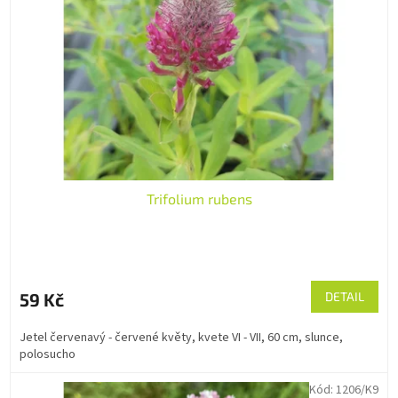
p
d
r
u
o
k
d
t
u
ů
k
t
ů
Trifolium rubens
59 Kč
DETAIL
Jetel červenavý - červené květy, kvete VI - VII, 60 cm, slunce,
polosucho
Kód:
1206/K9