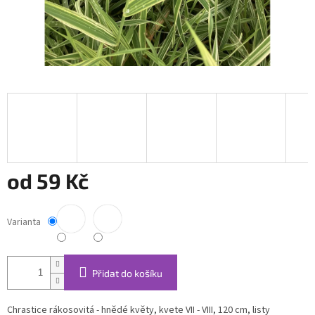
od
59 Kč
Měrná
cena:
Varianta
Přidat do košíku
Chrastice rákosovitá - hnědé květy, kvete VII - VIII, 120 cm, listy