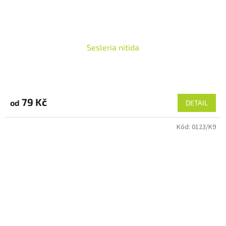
Sesleria nitida
79 Kč
od
DETAIL
Kód:
0123/K9