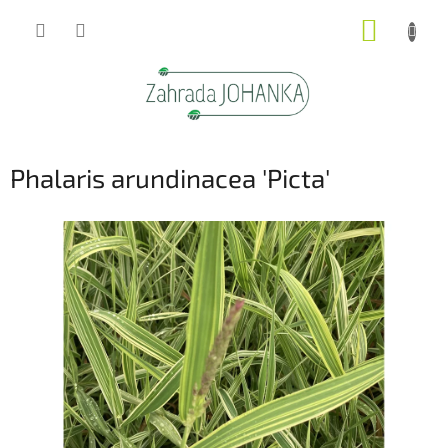
Přejít
NÁKUP
na
obsah
KOŠÍK
Phalaris arundinacea 'Picta'