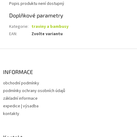
Popis produktu není dostupný
Doplňkové parametry
Kategorie
:
traviny a bambusy
EAN
:
Zvolte variantu
Z
á
p
a
INFORMACE
t
obchodní podmínky
í
podmínky ochrany osobních údajů
základní informace
expedice | výsadba
kontakty