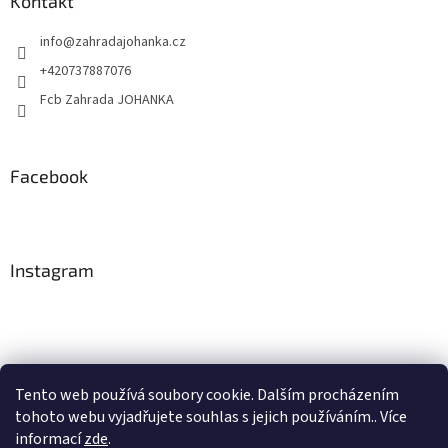
Kontakt
info
@
zahradajohanka.cz
+420737887076
Fcb Zahrada JOHANKA
Facebook
Instagram
Tento web používá soubory cookie. Dalším procházením
tohoto webu vyjadřujete souhlas s jejich používáním.. Více
Sledovat na Instagramu
informací
zde
.