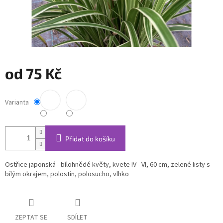
od
75 Kč
Měrná
cena:
Varianta
Přidat do košíku
Ostřice japonská - bílohnědé květy, kvete IV - VI, 60 cm, zelené listy s
bílým okrajem, polostín, polosucho, vlhko
ZEPTAT SE
SDÍLET