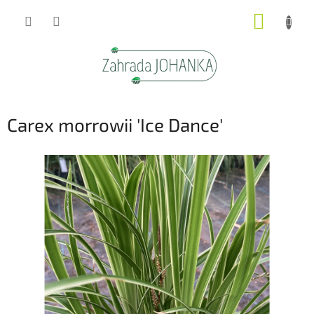
Přejít
NÁKUP
na
obsah
KOŠÍK
Carex morrowii 'Ice Dance'