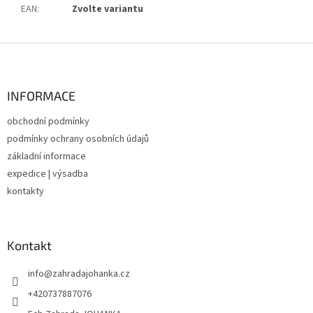
EAN
:
Zvolte variantu
Z
á
p
a
INFORMACE
t
obchodní podmínky
í
podmínky ochrany osobních údajů
základní informace
expedice | výsadba
kontakty
Kontakt
info
@
zahradajohanka.cz
+420737887076