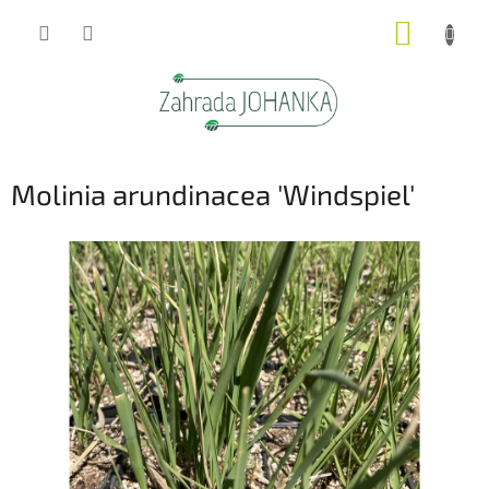
Přejít
NÁKUP
na
obsah
KOŠÍK
Molinia arundinacea 'Windspiel'