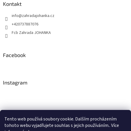
Kontakt
info
@
zahradajohanka.cz
+420737887076
Fcb Zahrada JOHANKA
Facebook
Instagram
Tento web používá soubory cookie. Dalším procházením
tohoto webu vyjadřujete souhlas s jejich používáním.. Více
Sledovat na Instagramu