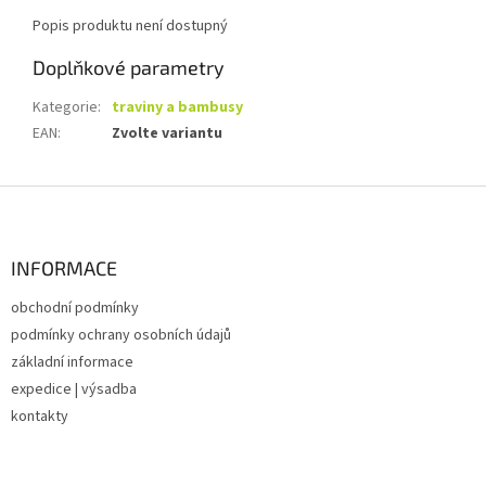
Popis produktu není dostupný
Doplňkové parametry
Kategorie
:
traviny a bambusy
EAN
:
Zvolte variantu
Z
á
p
a
INFORMACE
t
obchodní podmínky
í
podmínky ochrany osobních údajů
základní informace
expedice | výsadba
kontakty