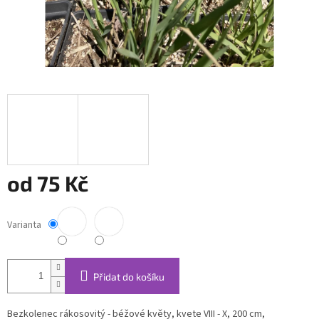
od
75 Kč
Měrná
cena:
Varianta
Přidat do košíku
Bezkolenec rákosovitý - béžové květy, kvete VIII - X, 200 cm,