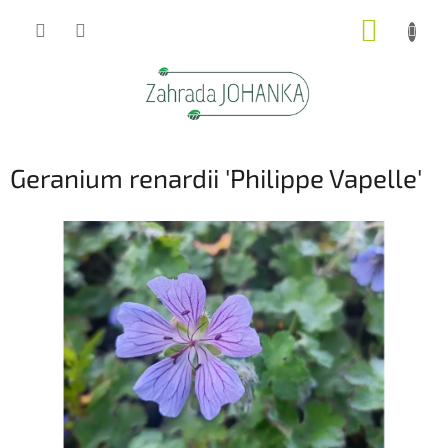
Přejít
NÁKUP
na
obsah
KOŠÍK
Geranium renardii 'Philippe Vapelle'