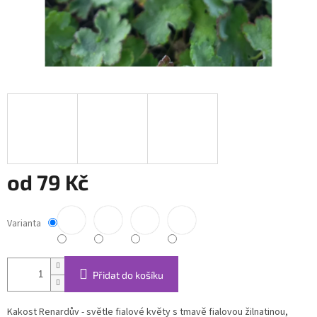
od
79 Kč
Měrná
cena:
Varianta
Přidat do košíku
Kakost Renardův - světle fialové květy s tmavě fialovou žilnatinou,