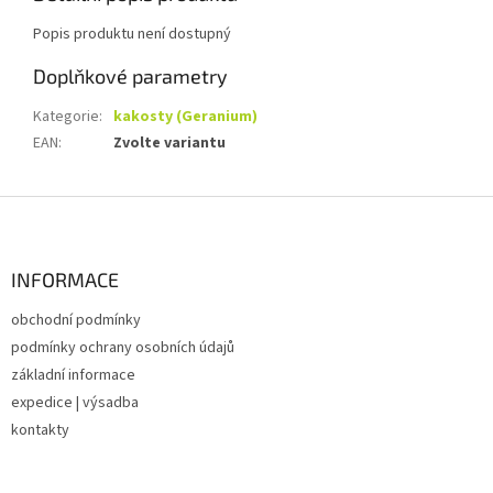
Popis produktu není dostupný
Doplňkové parametry
Kategorie
:
kakosty (Geranium)
EAN
:
Zvolte variantu
Z
á
p
a
INFORMACE
t
obchodní podmínky
í
podmínky ochrany osobních údajů
základní informace
expedice | výsadba
kontakty