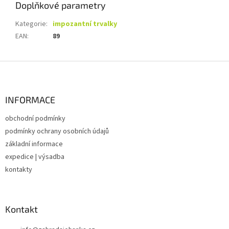
Doplňkové parametry
Kategorie
:
impozantní trvalky
EAN
:
89
Z
á
p
a
INFORMACE
t
obchodní podmínky
í
podmínky ochrany osobních údajů
základní informace
expedice | výsadba
kontakty
Kontakt