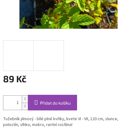
89 Kč
Měrná
cena:
Přidat do košíku
Tužebník jilmový - bílé plné kvítky, kvete VI - VII, 120 cm, slunce,
polostín, vlhko, mokro, raritní rostlina!