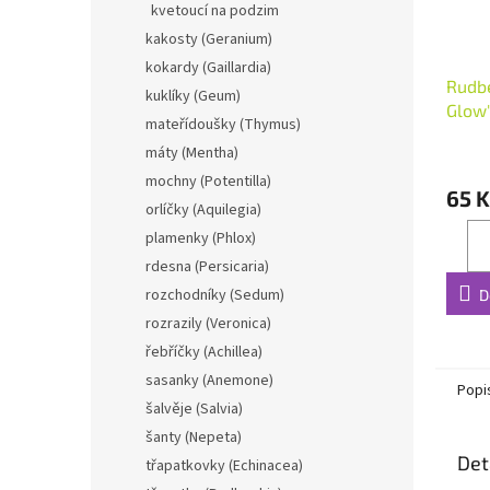
kvetoucí na podzim
kakosty (Geranium)
kokardy (Gaillardia)
Rudbe
kuklíky (Geum)
Glow'
mateřídoušky (Thymus)
máty (Mentha)
mochny (Potentilla)
65 K
orlíčky (Aquilegia)
plamenky (Phlox)
rdesna (Persicaria)
rozchodníky (Sedum)
D
rozrazily (Veronica)
řebříčky (Achillea)
sasanky (Anemone)
Popi
šalvěje (Salvia)
šanty (Nepeta)
Det
třapatkovky (Echinacea)