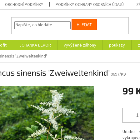
OBCHODNÍ PODMÍNKY
PODMÍNKY OCHRANY OSOBNÍCH ÚDAJŮ
Z
HLEDAT
ofit
JOHANKA DEKOR
vyvýšené záhony
poukazy
z
sinensis 'Zweiweltenkind'
cus sinensis 'Zweiweltenkind'
0697/K9
99 
Měrná
cena:
Udatna - 
vykrajova