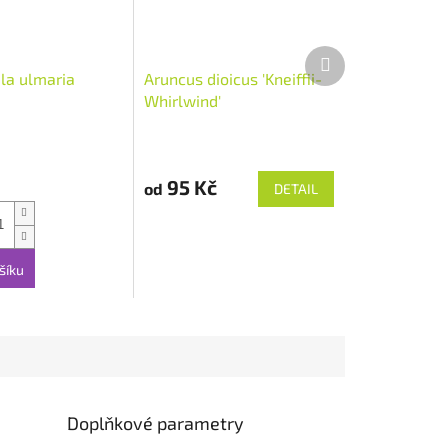
Další
produkt
ula ulmaria
Aruncus dioicus 'Kneiffii-
Whirlwind'
95 Kč
od
DETAIL
šíku
Doplňkové parametry