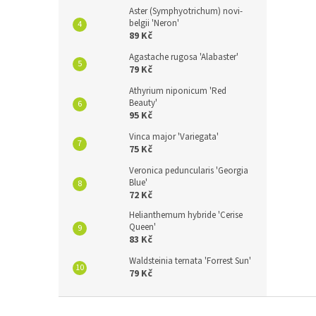
Aster (Symphyotrichum) novi-
belgii 'Neron'
89 Kč
Agastache rugosa 'Alabaster'
79 Kč
Athyrium niponicum 'Red
Beauty'
95 Kč
Vinca major 'Variegata'
75 Kč
Veronica peduncularis 'Georgia
Blue'
72 Kč
Helianthemum hybride 'Cerise
Queen'
83 Kč
Waldsteinia ternata 'Forrest Sun'
79 Kč
Z