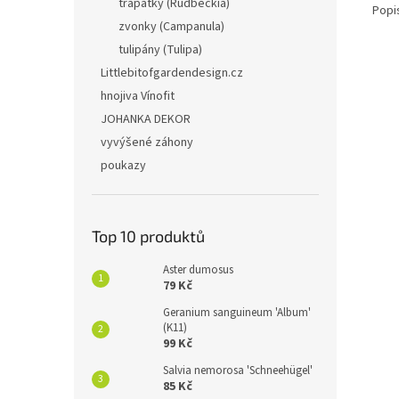
třapatky (Rudbeckia)
Popi
zvonky (Campanula)
tulipány (Tulipa)
Littlebitofgardendesign.cz
hnojiva Vínofit
JOHANKA DEKOR
vyvýšené záhony
poukazy
Top 10 produktů
Aster dumosus
79 Kč
Geranium sanguineum 'Album'
(K11)
99 Kč
Salvia nemorosa 'Schneehügel'
85 Kč