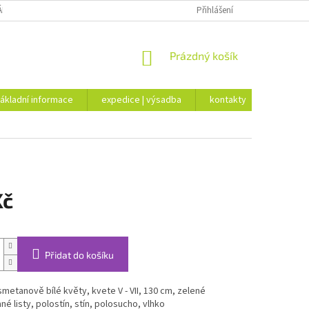
ÁKLADNÍ INFORMACE
EXPEDICE | VÝSADBA
Přihlášení
KONTAKTY
NÁKUPNÍ
Prázdný košík
KOŠÍK
ákladní informace
expedice | výsadba
kontakty
Kč
Přidat do košíku
smetanově bílé květy, kvete V - VII, 130 cm, zelené
né listy, polostín, stín, polosucho, vlhko