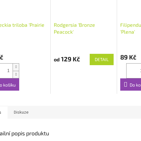
ckia triloba 'Prairie
Rodgersia 'Bronze
Filipend
Peacock'
'Plena'
č
89 Kč
129 Kč
od
DETAIL
o košíku
Do ko
s
Diskuze
ailní popis produktu