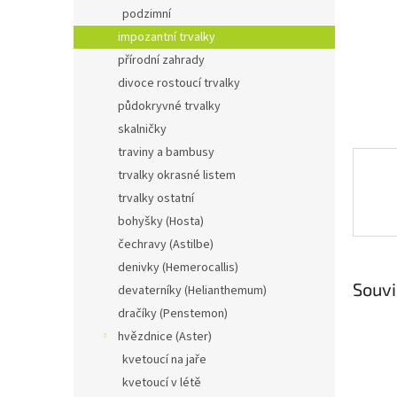
n
podzimní
e
impozantní trvalky
l
přírodní zahrady
divoce rostoucí trvalky
půdokryvné trvalky
skalničky
traviny a bambusy
trvalky okrasné listem
trvalky ostatní
bohyšky (Hosta)
čechravy (Astilbe)
denivky (Hemerocallis)
Souvi
devaterníky (Helianthemum)
dračíky (Penstemon)
hvězdnice (Aster)
kvetoucí na jaře
kvetoucí v létě