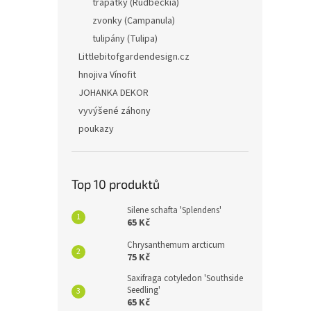
třapatky (Rudbeckia)
zvonky (Campanula)
tulipány (Tulipa)
Littlebitofgardendesign.cz
hnojiva Vínofit
JOHANKA DEKOR
vyvýšené záhony
poukazy
Top 10 produktů
Silene schafta 'Splendens'
65 Kč
Chrysanthemum arcticum
75 Kč
Saxifraga cotyledon 'Southside
Seedling'
65 Kč