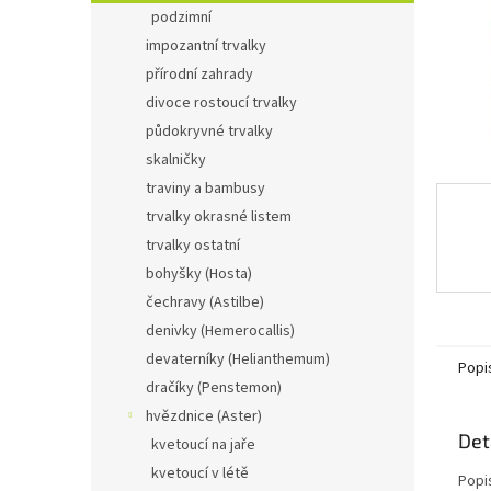
n
podzimní
e
impozantní trvalky
l
přírodní zahrady
divoce rostoucí trvalky
půdokryvné trvalky
skalničky
traviny a bambusy
trvalky okrasné listem
trvalky ostatní
bohyšky (Hosta)
čechravy (Astilbe)
denivky (Hemerocallis)
devaterníky (Helianthemum)
Popi
dračíky (Penstemon)
hvězdnice (Aster)
Det
kvetoucí na jaře
kvetoucí v létě
Popi