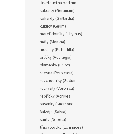
kvetoucí na podzim
kakosty (Geranium)
kokardy (Gaillardia)
kuklíky (Geum)
mateřídoušky (Thymus)
máty (Mentha)
mochny (Potentilla)
orlíčky (Aquilegia)
plamenky (Phlox)
rdesna (Persicaria)
rozchodníky (Sedum)
rozrazily (Veronica)
řebříčky (Achillea)
sasanky (Anemone)
šalvěje (Salvia)
šanty (Nepeta)
třapatkovky (Echinacea)