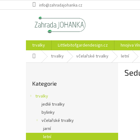
Přejít
info@zahradajohanka.cz
na
obsah
trvalky
Littlebitofgardendesign.cz
hnojiva Vín
Domů
trvalky
včelařské trvalky
letní
P
Sed
o
Přeskočit
s
Kategorie
kategorie
t
r
trvalky
a
jedlé trvalky
n
bylinky
n
í
včelařské trvalky
p
jarní
a
letní