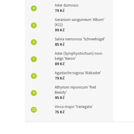
Aster dumosus
79 Kč
Geranium sanguineum 'Album'
(K11)
99 Kč
Salvia nemorosa 'Schneehügel'
85 Kč
Aster (Symphyotrichum) novi-
belgii 'Neron'
89 Kč
Agastache rugosa 'Alabaster'
79 Kč
Athyrium niponicum 'Red
Beauty'
95 Kč
Vinca major 'Variegata'
75 Kč
Z
á