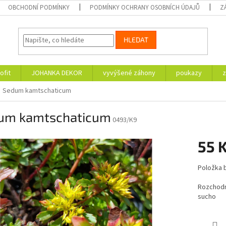
OBCHODNÍ PODMÍNKY
PODMÍNKY OCHRANY OSOBNÍCH ÚDAJŮ
Z
HLEDAT
ofit
JOHANKA DEKOR
vyvýšené záhony
poukazy
z
Sedum kamtschaticum
um kamtschaticum
0493/K9
55 
Měrná
Položka 
cena:
Rozchodní
sucho