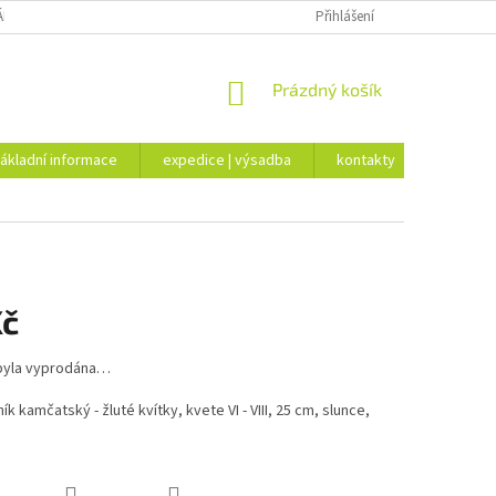
ÁKLADNÍ INFORMACE
EXPEDICE | VÝSADBA
Přihlášení
KONTAKTY
NÁKUPNÍ
Prázdný košík
KOŠÍK
ákladní informace
expedice | výsadba
kontakty
Kč
byla vyprodána…
k kamčatský - žluté kvítky, kvete VI - VIII, 25 cm, slunce,