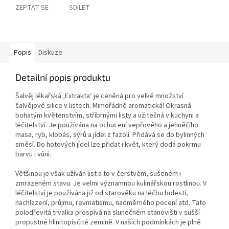
ZEPTAT SE
SDÍLET
Popis
Diskuze
Detailní popis produktu
Šalvěj lékařská ‚Extrakta‘ je ceněná pro velké množství
šalvějové silice v listech. Mimořádně aromatická! Okrasná
bohatým květenstvím, stříbrnými listy a užitečná v kuchyni a
léčitelství. Je používána na ochucení vepřového a jehněčího
masa, ryb, klobás, sýrů a jídel z fazolí. Přidává se do bylinných
směsí. Do hotových jídel lze přidat i květ, který dodá pokrmu
barvu i vůni.
Většinou je však užíván list a to v čerstvém, sušeném i
zmrazeném stavu. Je velmi významnou kulinářskou rostlinou. V
léčitelství je používána již od starověku na léčbu bolestí,
nachlazení, průjmu, revmatismu, nadměrného pocení atd. Tato
polodřevitá trvalka prospívá na slunečném stanovišti v sušší
propustné hlinitopísčité zemině. V našich podmínkách je plně