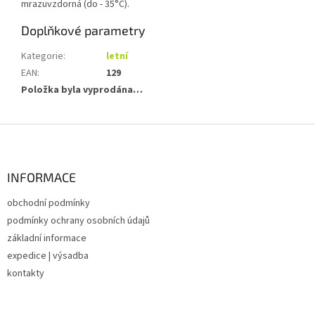
mrazuvzdorná (do - 35°C).
Doplňkové parametry
Kategorie
:
letní
EAN
:
129
Položka byla vyprodána…
Z
á
p
a
INFORMACE
t
obchodní podmínky
í
podmínky ochrany osobních údajů
základní informace
expedice | výsadba
kontakty