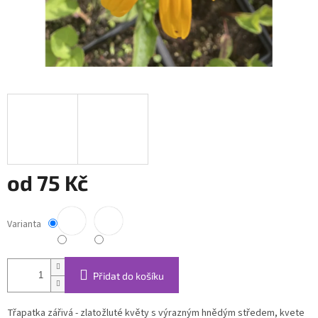
od
75 Kč
Měrná
cena:
Varianta
Přidat do košíku
Třapatka zářivá - zlatožluté květy s výrazným hnědým středem, kvete