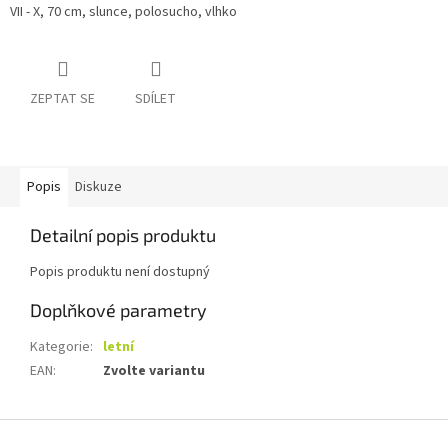
VII - X, 70 cm, slunce, polosucho, vlhko
ZEPTAT SE
SDÍLET
Popis
Diskuze
Detailní popis produktu
Popis produktu není dostupný
Doplňkové parametry
Kategorie
:
letní
EAN
:
Zvolte variantu
Z