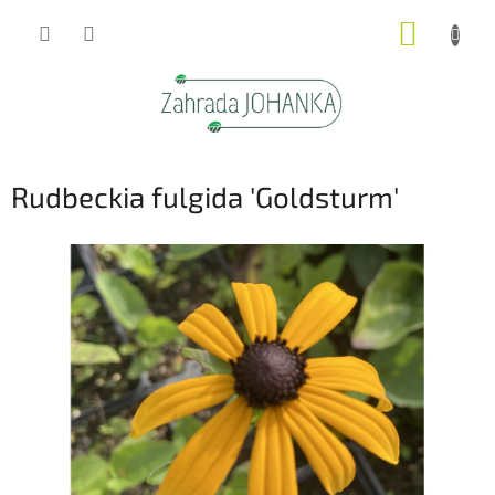
Přejít
NÁKUP
na
obsah
KOŠÍK
Rudbeckia fulgida 'Goldsturm'