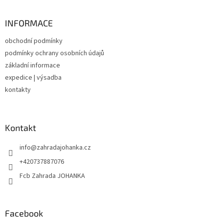
á
p
a
INFORMACE
t
obchodní podmínky
í
podmínky ochrany osobních údajů
základní informace
expedice | výsadba
kontakty
Kontakt
info
@
zahradajohanka.cz
+420737887076
Fcb Zahrada JOHANKA
Facebook