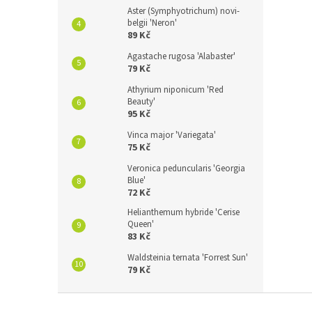
Aster (Symphyotrichum) novi-
belgii 'Neron'
89 Kč
Agastache rugosa 'Alabaster'
79 Kč
Athyrium niponicum 'Red
Beauty'
95 Kč
Vinca major 'Variegata'
75 Kč
Veronica peduncularis 'Georgia
Blue'
72 Kč
Helianthemum hybride 'Cerise
Queen'
83 Kč
Waldsteinia ternata 'Forrest Sun'
79 Kč
Z