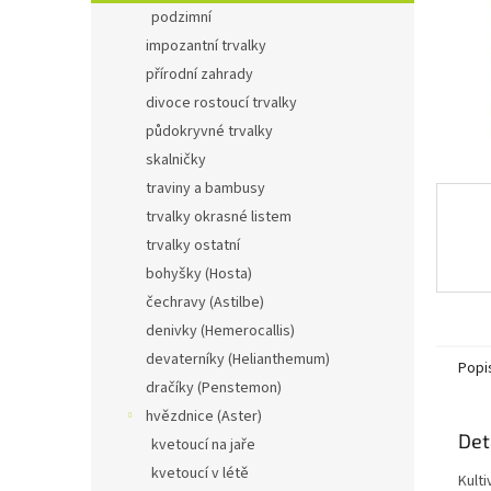
n
podzimní
e
impozantní trvalky
l
přírodní zahrady
divoce rostoucí trvalky
půdokryvné trvalky
skalničky
traviny a bambusy
trvalky okrasné listem
trvalky ostatní
bohyšky (Hosta)
čechravy (Astilbe)
denivky (Hemerocallis)
devaterníky (Helianthemum)
Popi
dračíky (Penstemon)
hvězdnice (Aster)
Det
kvetoucí na jaře
kvetoucí v létě
Kult