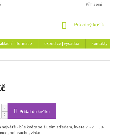
ÁKLADNÍ INFORMACE
EXPEDICE | VÝSADBA
Přihlášení
KONTAKTY
NÁKUPNÍ
Prázdný košík
KOŠÍK
ákladní informace
expedice | výsadba
kontakty
Kč
Přidat do košíku
největší - bílé květy se žlutým středem, kvete VI - VIII, 30-
unce, polosucho, vlhko