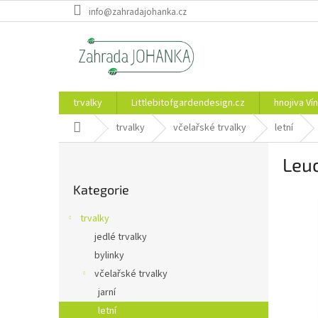
Přejít
info@zahradajohanka.cz
na
obsah
trvalky
Littlebitofgardendesign.cz
hnojiva Vín
Domů
trvalky
včelařské trvalky
letní
P
Leu
o
Přeskočit
s
Kategorie
kategorie
t
r
trvalky
a
jedlé trvalky
n
bylinky
n
í
včelařské trvalky
p
jarní
a
letní