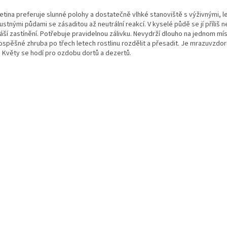
etina preferuje slunné polohy a dostatečně vlhké stanoviště s výživnými, l
stnými půdami se zásaditou až neutrální reakcí. V kyselé půdě se jí příliš n
áší zastínění. Potřebuje pravidelnou zálivku. Nevydrží dlouho na jednom mí
rospěšné zhruba po třech letech rostlinu rozdělit a přesadit. Je mrazuvzdor
. Květy se hodí pro ozdobu dortů a dezertů.