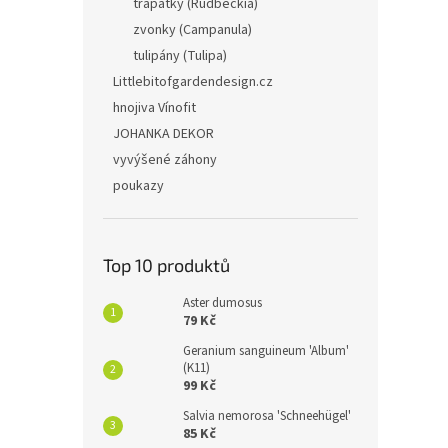
třapatky (Rudbeckia)
zvonky (Campanula)
tulipány (Tulipa)
Littlebitofgardendesign.cz
hnojiva Vínofit
JOHANKA DEKOR
vyvýšené záhony
poukazy
Top 10 produktů
Aster dumosus
79 Kč
Geranium sanguineum 'Album'
(K11)
99 Kč
Salvia nemorosa 'Schneehügel'
85 Kč