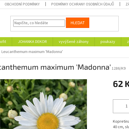
OBCHODNÍ PODMÍNKY
PODMÍNKY OCHRANY OSOBNÍCH ÚDAJŮ
Z
HLEDAT
ofit
JOHANKA DEKOR
vyvýšené záhony
poukazy
z
Leucanthemum maximum 'Madonna'
canthemum maximum 'Madonna'
1286/K9
62 
Měrná
cena:
Kopretina 
40 cm, sl