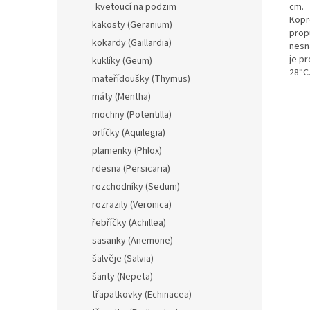
cm.
kvetoucí na podzim
Kopr
kakosty (Geranium)
propu
kokardy (Gaillardia)
nesn
je p
kuklíky (Geum)
28°C
mateřídoušky (Thymus)
máty (Mentha)
mochny (Potentilla)
orlíčky (Aquilegia)
plamenky (Phlox)
rdesna (Persicaria)
rozchodníky (Sedum)
rozrazily (Veronica)
řebříčky (Achillea)
sasanky (Anemone)
šalvěje (Salvia)
šanty (Nepeta)
třapatkovky (Echinacea)