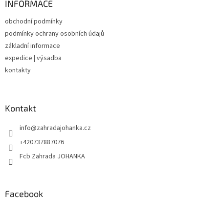
a
INFORMACE
t
obchodní podmínky
í
podmínky ochrany osobních údajů
základní informace
expedice | výsadba
kontakty
Kontakt
info
@
zahradajohanka.cz
+420737887076
Fcb Zahrada JOHANKA
Facebook