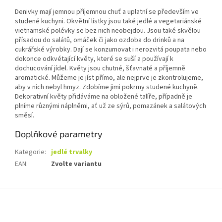
Denivky mají jemnou příjemnou chuť a uplatní se především ve
studené kuchyni. Okvětní lístky jsou také jedlé a vegetariánské
vietnamské polévky se bez nich neobejdou. Jsou také skvělou
přísadou do salátů, omáček či jako ozdoba do drinků a na
cukrářské výrobky. Dají se konzumovat i nerozvitá poupata nebo
dokonce odkvétající květy, které se suší a používají k
dochucování jídel. Květy jsou chutné, šťavnaté a příjemně
aromatické. Můžeme je jíst přímo, ale nejprve je zkontrolujeme,
aby v nich nebyl hmyz. Zdobíme jimi pokrmy studené kuchyně.
Dekorativní květy přidáváme na obložené talíře, případně je
plníme různými náplněmi, ať už ze sýrů, pomazánek a salátových
směsí.
Doplňkové parametry
Kategorie
:
jedlé trvalky
EAN
:
Zvolte variantu
Z
á
p