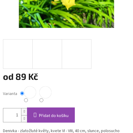
od
89 Kč
Měrná
cena:
Varianta
Přidat do košíku
Denivka - zlatožluté květy, kvete VI - VIII, 40 cm, slunce, polosucho