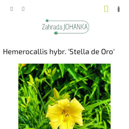
Přejít
NÁKUP
na
obsah
KOŠÍK
Hemerocallis hybr. 'Stella de Oro'