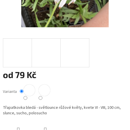
od
79 Kč
Měrná
cena:
Varianta
Třapatkovka bledá - světlounce růžové květy, kvete VI - VIII, 100 cm,
slunce, sucho, polosucho