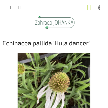
Přejít
NÁKUP
na
obsah
KOŠÍK
Echinacea pallida 'Hula dancer'