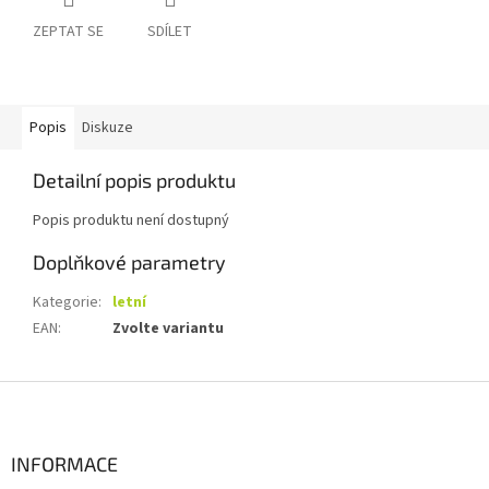
ZEPTAT SE
SDÍLET
Popis
Diskuze
Detailní popis produktu
Popis produktu není dostupný
Doplňkové parametry
Kategorie
:
letní
EAN
:
Zvolte variantu
Z
á
p
a
INFORMACE
t