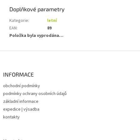
Doplňkové parametry
Kategorie
:
letní
EAN
:
89
Položka byla vyprodána…
Z
á
p
a
INFORMACE
t
obchodní podmínky
í
podmínky ochrany osobních údajů
základní informace
expedice | výsadba
kontakty