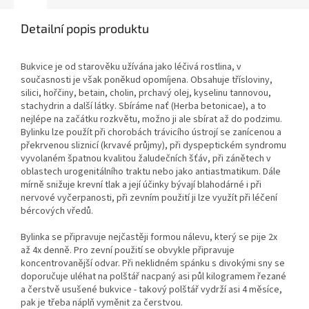
Detailní popis produktu
Bukvice je od starověku užívána jako léčivá rostlina, v
současnosti je však poněkud opomíjena. Obsahuje třísloviny,
silici, hořčiny, betain, cholin, prchavý olej, kyselinu tannovou,
stachydrin a další látky. Sbíráme nať (Herba betonicae), a to
nejlépe na začátku rozkvětu, možno ji ale sbírat až do podzimu.
Bylinku lze použít při chorobách trávicího ústrojí se zanícenou a
překrvenou sliznicí (krvavé průjmy), při dyspeptickém syndromu
vyvolaném špatnou kvalitou žaludečních šťáv, při zánětech v
oblastech urogenitálního traktu nebo jako antiastmatikum. Dále
mírně snižuje krevní tlak a její účinky bývají blahodárné i při
nervové vyčerpanosti, při zevním použití ji lze využít při léčení
bércových vředů.
Bylinka se připravuje nejčastěji formou nálevu, který se pije 2x
až 4x denně. Pro zevní použití se obvykle připravuje
koncentrovanější odvar. Při neklidném spánku s divokými sny se
doporučuje uléhat na polštář nacpaný asi půl kilogramem řezané
a čerstvě usušené bukvice - takový polštář vydrží asi 4 měsíce,
pak je třeba náplň vyměnit za čerstvou.