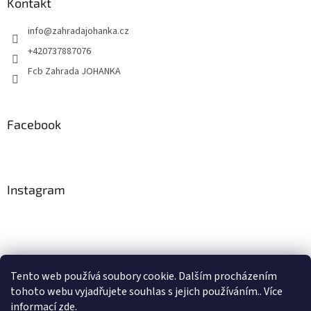
Kontakt
info
@
zahradajohanka.cz
+420737887076
Fcb Zahrada JOHANKA
Facebook
Instagram
Tento web používá soubory cookie. Dalším procházením
tohoto webu vyjadřujete souhlas s jejich používáním.. Více
Sledovat na Instagramu
informací
zde
.