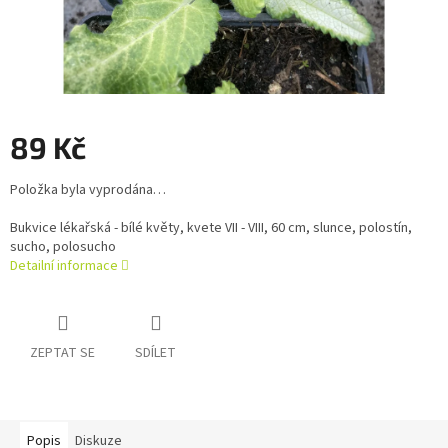
89 Kč
Měrná
Položka byla vyprodána…
cena:
Bukvice lékařská - bílé květy, kvete VII - VIII, 60 cm, slunce, polostín,
sucho, polosucho
Detailní informace
ZEPTAT SE
SDÍLET
Popis
Diskuze