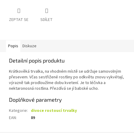
ZEPTAT SE
SDÍLET
Popis
Diskuze
Detailní popis produktu
Krátkověká trvalka, na vhodném místě se udržuje samovolným
přesevem. Včas sestřižené rostliny po odkvětu znovu vykvétají,
výrazně tak prodloužíme dobu kvetení. Je to léčivka a
nektaronosná rostlina. Přezdívá se jí babské ucho.
Doplňkové parametry
Kategorie
:
divoce rostoucí trvalky
EAN
:
89