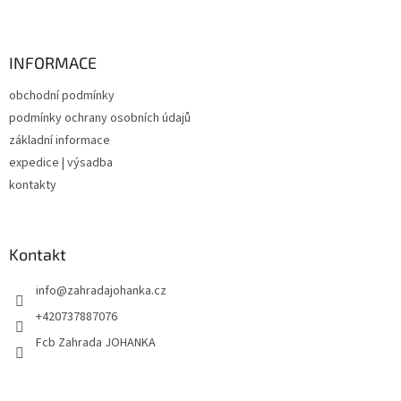
Z
á
p
a
INFORMACE
t
obchodní podmínky
í
podmínky ochrany osobních údajů
základní informace
expedice | výsadba
kontakty
Kontakt
info
@
zahradajohanka.cz
+420737887076
Fcb Zahrada JOHANKA