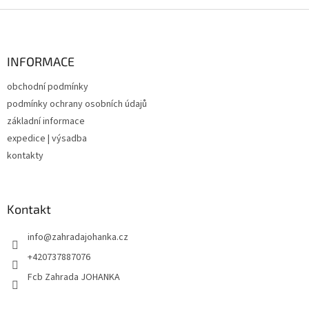
Z
á
p
a
INFORMACE
t
obchodní podmínky
í
podmínky ochrany osobních údajů
základní informace
expedice | výsadba
kontakty
Kontakt
info
@
zahradajohanka.cz
+420737887076
Fcb Zahrada JOHANKA