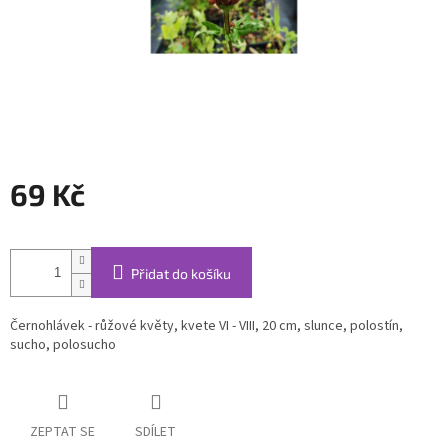
69 Kč
Měrná
cena:
Přidat do košíku
Černohlávek - růžové květy, kvete VI - VIII, 20 cm, slunce, polostín,
sucho, polosucho
ZEPTAT SE
SDÍLET