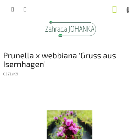
Přejít
NÁKUP
na
obsah
KOŠÍK
Prunella x webbiana 'Gruss aus
Isernhagen'
0371/K9