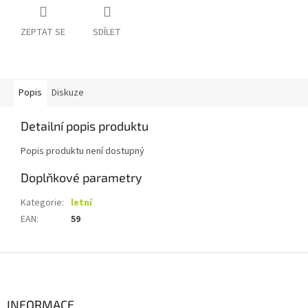
ZEPTAT SE
SDÍLET
Popis
Diskuze
Detailní popis produktu
Popis produktu není dostupný
Doplňkové parametry
Kategorie
:
letní
EAN
:
59
Z
á
p
a
INFORMACE