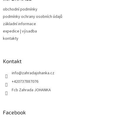
t
obchodní podmínky
í
podmínky ochrany osobních údajů
základní informace
expedice | výsadba
kontakty
Kontakt
info
@
zahradajohanka.cz
+420737887076
Fcb Zahrada JOHANKA
Facebook