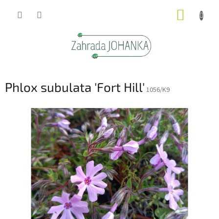
Přejít
NÁKUP
na
obsah
KOŠÍK
Phlox subulata 'Fort Hill'
1056/K9