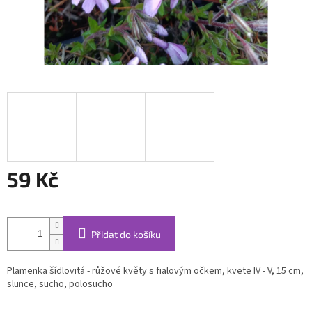
59 Kč
Měrná
cena:
Přidat do košíku
Plamenka šídlovitá - růžové květy s fialovým očkem, kvete IV - V, 15 cm,
slunce, sucho, polosucho