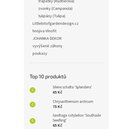
třapatky (Rudbeckia)
zvonky (Campanula)
tulipány (Tulipa)
Littlebitofgardendesign.cz
hnojiva Vínofit
JOHANKA DEKOR
vyvýšené záhony
poukazy
Top 10 produktů
Silene schafta 'Splendens'
65 Kč
Chrysanthemum arcticum
75 Kč
Saxifraga cotyledon 'Southside
Seedling'
65 Kč