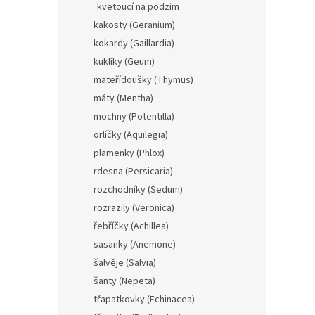
kvetoucí na podzim
kakosty (Geranium)
kokardy (Gaillardia)
kuklíky (Geum)
mateřídoušky (Thymus)
máty (Mentha)
mochny (Potentilla)
orlíčky (Aquilegia)
plamenky (Phlox)
rdesna (Persicaria)
rozchodníky (Sedum)
rozrazily (Veronica)
řebříčky (Achillea)
sasanky (Anemone)
šalvěje (Salvia)
šanty (Nepeta)
třapatkovky (Echinacea)