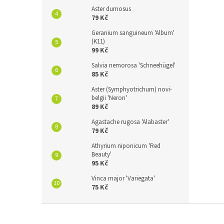
Aster dumosus
79 Kč
Geranium sanguineum 'Album'
(K11)
99 Kč
Salvia nemorosa 'Schneehügel'
85 Kč
Aster (Symphyotrichum) novi-
belgii 'Neron'
89 Kč
Agastache rugosa 'Alabaster'
79 Kč
Athyrium niponicum 'Red
Beauty'
95 Kč
Vinca major 'Variegata'
75 Kč
Z
á