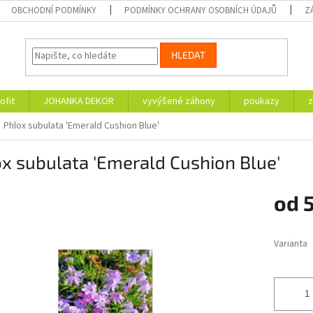
OBCHODNÍ PODMÍNKY
PODMÍNKY OCHRANY OSOBNÍCH ÚDAJŮ
Z
HLEDAT
ofit
JOHANKA DEKOR
vyvýšené záhony
poukazy
z
Phlox subulata 'Emerald Cushion Blue'
x subulata 'Emerald Cushion Blue'
od
Měrná
cena:
Varianta