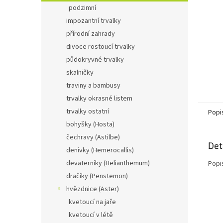
n
podzimní
e
impozantní trvalky
l
přírodní zahrady
divoce rostoucí trvalky
půdokryvné trvalky
skalničky
traviny a bambusy
trvalky okrasné listem
trvalky ostatní
Popi
bohyšky (Hosta)
čechravy (Astilbe)
Det
denivky (Hemerocallis)
devaterníky (Helianthemum)
Popi
dračíky (Penstemon)
hvězdnice (Aster)
kvetoucí na jaře
kvetoucí v létě