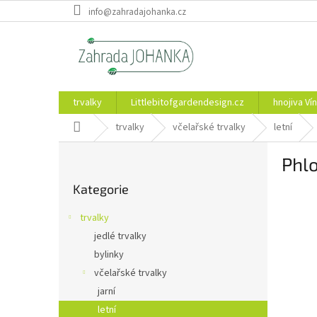
Přejít
info@zahradajohanka.cz
na
obsah
trvalky
Littlebitofgardendesign.cz
hnojiva Vín
Domů
trvalky
včelařské trvalky
letní
P
Phlo
o
Přeskočit
s
Kategorie
kategorie
t
r
trvalky
a
jedlé trvalky
n
bylinky
n
í
včelařské trvalky
p
jarní
a
letní