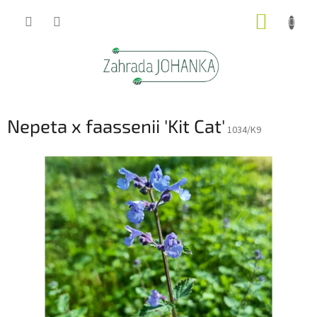
Přejít
NÁKUP
na
obsah
KOŠÍK
Nepeta x faassenii 'Kit Cat'
1034/K9