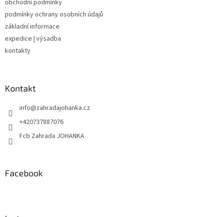
obchodní podmínky
í
podmínky ochrany osobních údajů
základní informace
expedice | výsadba
kontakty
Kontakt
info
@
zahradajohanka.cz
+420737887076
Fcb Zahrada JOHANKA
Facebook