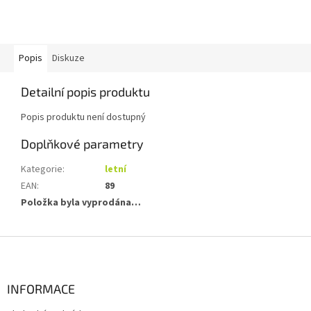
Popis
Diskuze
Detailní popis produktu
Popis produktu není dostupný
Doplňkové parametry
Kategorie
:
letní
EAN
:
89
Položka byla vyprodána…
Z
á
p
a
INFORMACE
t