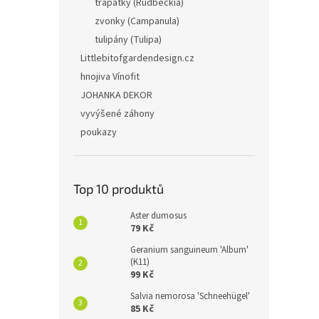
třapatky (Rudbeckia)
zvonky (Campanula)
tulipány (Tulipa)
Littlebitofgardendesign.cz
hnojiva Vínofit
JOHANKA DEKOR
vyvýšené záhony
poukazy
Top 10 produktů
Aster dumosus
79 Kč
Geranium sanguineum 'Album'
(K11)
99 Kč
Salvia nemorosa 'Schneehügel'
85 Kč