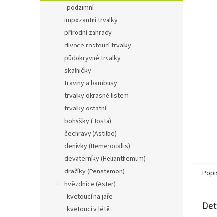
n
podzimní
e
impozantní trvalky
l
přírodní zahrady
divoce rostoucí trvalky
půdokryvné trvalky
skalničky
traviny a bambusy
trvalky okrasné listem
trvalky ostatní
bohyšky (Hosta)
čechravy (Astilbe)
denivky (Hemerocallis)
devaterníky (Helianthemum)
dračíky (Penstemon)
Popi
hvězdnice (Aster)
kvetoucí na jaře
Det
kvetoucí v létě