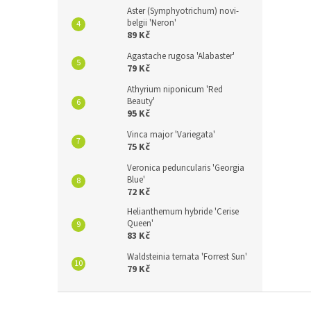
Aster (Symphyotrichum) novi-
belgii 'Neron'
89 Kč
Agastache rugosa 'Alabaster'
79 Kč
Athyrium niponicum 'Red
Beauty'
95 Kč
Vinca major 'Variegata'
75 Kč
Veronica peduncularis 'Georgia
Blue'
72 Kč
Helianthemum hybride 'Cerise
Queen'
83 Kč
Waldsteinia ternata 'Forrest Sun'
79 Kč
Z