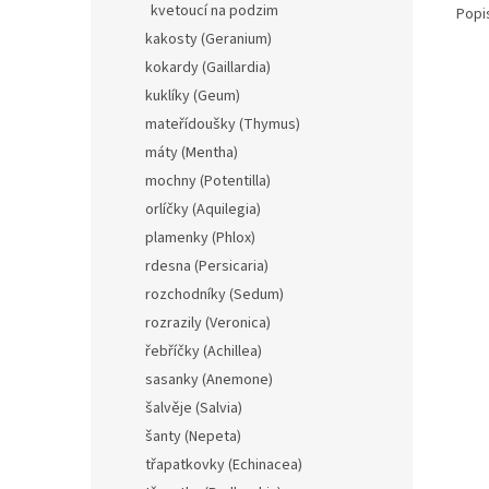
kvetoucí na podzim
Popi
kakosty (Geranium)
kokardy (Gaillardia)
kuklíky (Geum)
mateřídoušky (Thymus)
máty (Mentha)
mochny (Potentilla)
orlíčky (Aquilegia)
plamenky (Phlox)
rdesna (Persicaria)
rozchodníky (Sedum)
rozrazily (Veronica)
řebříčky (Achillea)
sasanky (Anemone)
šalvěje (Salvia)
šanty (Nepeta)
třapatkovky (Echinacea)