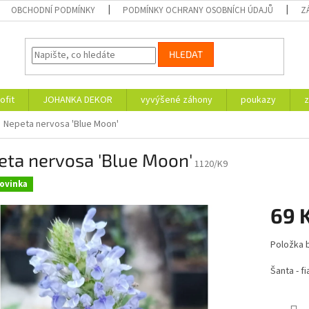
OBCHODNÍ PODMÍNKY
PODMÍNKY OCHRANY OSOBNÍCH ÚDAJŮ
Z
HLEDAT
ofit
JOHANKA DEKOR
vyvýšené záhony
poukazy
z
Nepeta nervosa 'Blue Moon'
eta nervosa 'Blue Moon'
1120/K9
ovinka
69 
Měrná
Položka 
cena:
Šanta - f