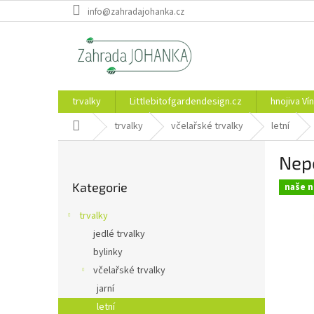
Přejít
info@zahradajohanka.cz
na
obsah
trvalky
Littlebitofgardendesign.cz
hnojiva Vín
Domů
trvalky
včelařské trvalky
letní
P
Nep
o
Přeskočit
s
Kategorie
kategorie
naše n
t
r
trvalky
a
jedlé trvalky
n
bylinky
n
í
včelařské trvalky
p
jarní
a
letní