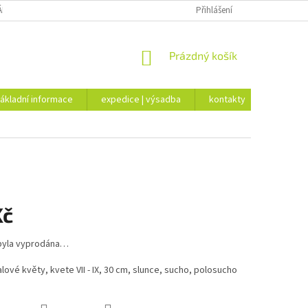
ÁKLADNÍ INFORMACE
EXPEDICE | VÝSADBA
Přihlášení
KONTAKTY
NÁKUPNÍ
Prázdný košík
KOŠÍK
ákladní informace
expedice | výsadba
kontakty
Kč
byla vyprodána…
ialové květy, kvete VII - IX, 30 cm, slunce, sucho, polosucho