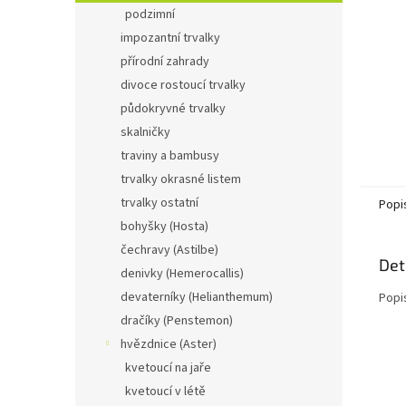
n
podzimní
e
impozantní trvalky
l
přírodní zahrady
divoce rostoucí trvalky
půdokryvné trvalky
skalničky
traviny a bambusy
trvalky okrasné listem
trvalky ostatní
Popi
bohyšky (Hosta)
čechravy (Astilbe)
Det
denivky (Hemerocallis)
devaterníky (Helianthemum)
Popi
dračíky (Penstemon)
hvězdnice (Aster)
kvetoucí na jaře
kvetoucí v létě