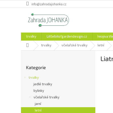
Přejít
info@zahradajohanka.cz
na
obsah
trvalky
Littlebitofgardendesign.cz
hnojiva Vín
Domů
trvalky
včelařské trvalky
letní
P
Liat
o
Přeskočit
s
Kategorie
kategorie
t
r
trvalky
a
jedlé trvalky
n
bylinky
n
í
včelařské trvalky
p
jarní
a
letní