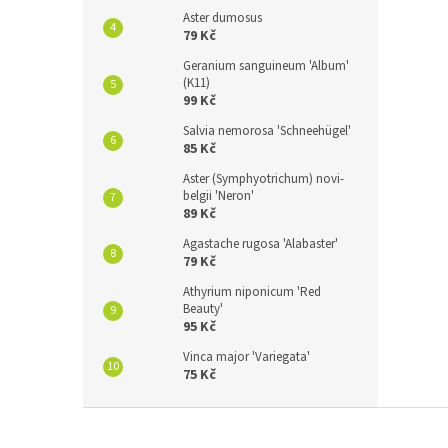
Aster dumosus
79 Kč
Geranium sanguineum 'Album'
(K11)
99 Kč
Salvia nemorosa 'Schneehügel'
85 Kč
Aster (Symphyotrichum) novi-
belgii 'Neron'
89 Kč
Agastache rugosa 'Alabaster'
79 Kč
Athyrium niponicum 'Red
Beauty'
95 Kč
Vinca major 'Variegata'
75 Kč
Z
á