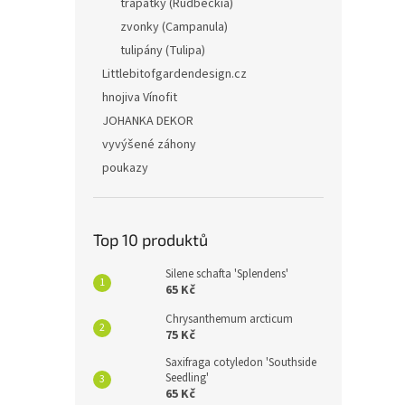
třapatky (Rudbeckia)
zvonky (Campanula)
tulipány (Tulipa)
Littlebitofgardendesign.cz
hnojiva Vínofit
JOHANKA DEKOR
vyvýšené záhony
poukazy
Top 10 produktů
Silene schafta 'Splendens'
65 Kč
Chrysanthemum arcticum
75 Kč
Saxifraga cotyledon 'Southside
Seedling'
65 Kč