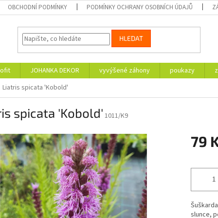
OBCHODNÍ PODMÍNKY
PODMÍNKY OCHRANY OSOBNÍCH ÚDAJŮ
Z
HLEDAT
ofit
JOHANKA DEKOR
vyvýšené záhony
poukazy
z
Liatris spicata 'Kobold'
ris spicata 'Kobold'
1011/K9
79 
Měrná
cena:
Šuškarda 
slunce, 