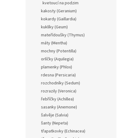
kvetoucí na podzim
kakosty (Geranium)
kokardy (Gaillardia)
kuklíky (Geum)
mateřídoušky (Thymus)
máty (Mentha)
mochny (Potentilla)
orlíčky (Aquilegia)
plamenky (Phlox)
rdesna (Persicaria)
rozchodníky (Sedum)
rozrazily (Veronica)
řebříčky (Achillea)
sasanky (Anemone)
šalvěje (Salvia)
šanty (Nepeta)
třapatkovky (Echinacea)