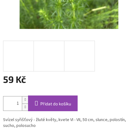
59 Kč
Měrná
cena:
Přidat do košíku
Svízel syřišťový - žluté květy, kvete VI - VII, 50 cm, slunce, polostín,
sucho, polosucho