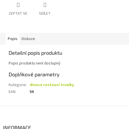
ZEPTAT SE
SDÍLET
Popis
Diskuze
Detailní popis produktu
Popis produktu není dostupný
Doplňkové parametry
Kategorie
:
divoce rostoucí trvalky
EAN
:
59
Z
á
p
a
INFORMACE