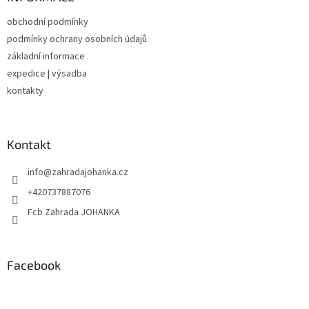
t
obchodní podmínky
í
podmínky ochrany osobních údajů
základní informace
expedice | výsadba
kontakty
Kontakt
info
@
zahradajohanka.cz
+420737887076
Fcb Zahrada JOHANKA
Facebook