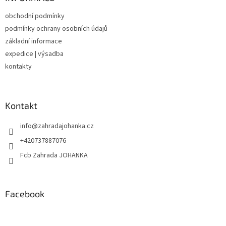
t
obchodní podmínky
í
podmínky ochrany osobních údajů
základní informace
expedice | výsadba
kontakty
Kontakt
info
@
zahradajohanka.cz
+420737887076
Fcb Zahrada JOHANKA
Facebook