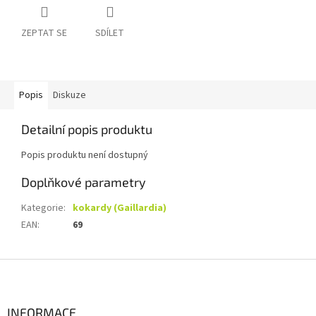
ZEPTAT SE
SDÍLET
Popis
Diskuze
Detailní popis produktu
Popis produktu není dostupný
Doplňkové parametry
Kategorie
:
kokardy (Gaillardia)
EAN
:
69
Z
á
p
a
INFORMACE