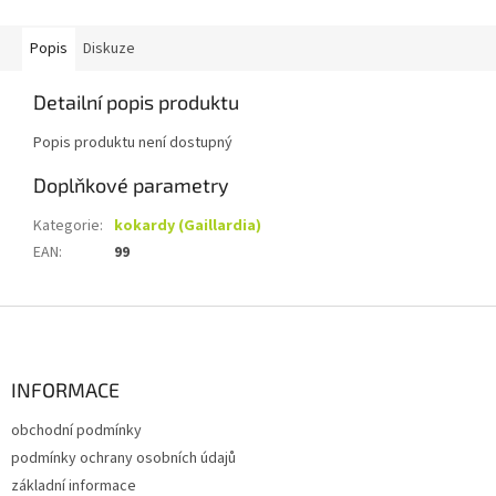
Popis
Diskuze
Detailní popis produktu
Popis produktu není dostupný
Doplňkové parametry
Kategorie
:
kokardy (Gaillardia)
EAN
:
99
Z
á
p
a
INFORMACE
t
obchodní podmínky
í
podmínky ochrany osobních údajů
základní informace