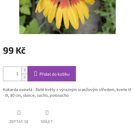
99 Kč
Měrná
cena:
Přidat do košíku
Kokarda osinatá - žluté květy s výrazným oranžovým středem, kvete VI
- IX, 80 cm, slunce, sucho, polosucho
ZEPTAT SE
SDÍLET