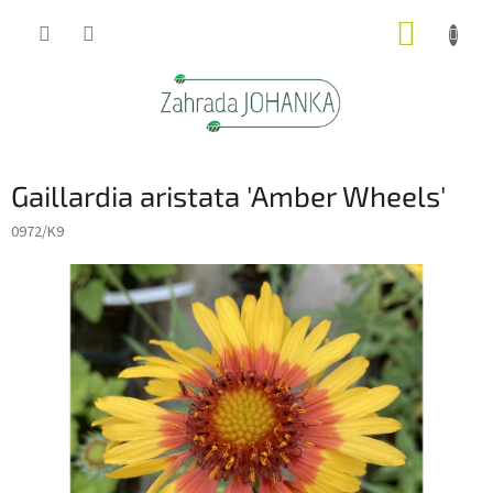
Přejít
NÁKUP
na
obsah
KOŠÍK
Gaillardia aristata 'Amber Wheels'
0972/K9