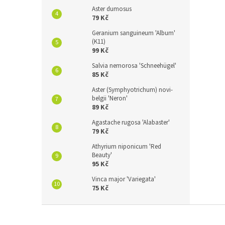
Aster dumosus
79 Kč
Geranium sanguineum 'Album'
(K11)
99 Kč
Salvia nemorosa 'Schneehügel'
85 Kč
Aster (Symphyotrichum) novi-
belgii 'Neron'
89 Kč
Agastache rugosa 'Alabaster'
79 Kč
Athyrium niponicum 'Red
Beauty'
95 Kč
Vinca major 'Variegata'
75 Kč
Z
á