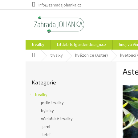
Přejít
info@zahradajohanka.cz
na
obsah
trvalky
Littlebitofgardendesign.cz
hnojiva Vín
Domů
trvalky
hvězdnice (Aster)
kvetoucí 
P
Aste
o
Přeskočit
s
Kategorie
kategorie
t
r
trvalky
a
jedlé trvalky
n
bylinky
n
í
včelařské trvalky
p
jarní
a
letní