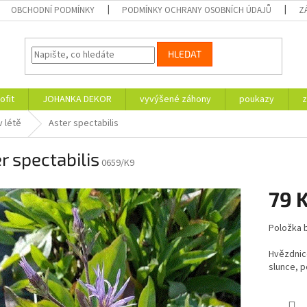
OBCHODNÍ PODMÍNKY
PODMÍNKY OCHRANY OSOBNÍCH ÚDAJŮ
Z
HLEDAT
ofit
JOHANKA DEKOR
vyvýšené záhony
poukazy
z
v létě
Aster spectabilis
r spectabilis
0659/K9
79 
Měrná
Položka 
cena:
Hvězdnice
slunce, p