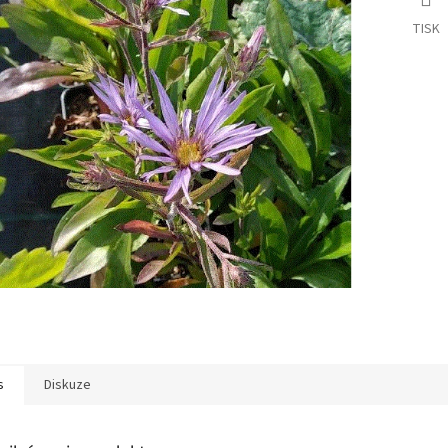
TISK
s
Diskuze