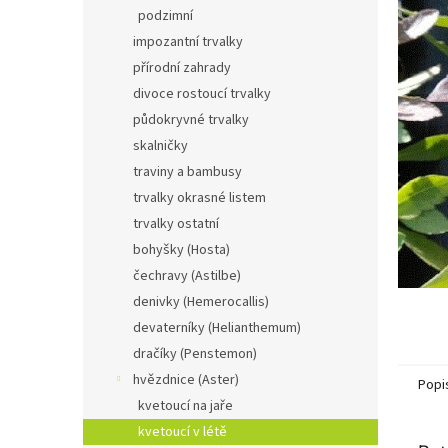
n
podzimní
e
impozantní trvalky
l
přírodní zahrady
divoce rostoucí trvalky
půdokryvné trvalky
skalničky
traviny a bambusy
trvalky okrasné listem
trvalky ostatní
bohyšky (Hosta)
čechravy (Astilbe)
denivky (Hemerocallis)
devaterníky (Helianthemum)
dračíky (Penstemon)
hvězdnice (Aster)
Popi
kvetoucí na jaře
kvetoucí v létě