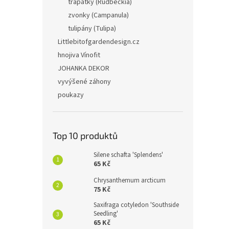
třapatky (Rudbeckia)
zvonky (Campanula)
tulipány (Tulipa)
Littlebitofgardendesign.cz
hnojiva Vínofit
JOHANKA DEKOR
vyvýšené záhony
poukazy
Top 10 produktů
Silene schafta 'Splendens'
65 Kč
Chrysanthemum arcticum
75 Kč
Saxifraga cotyledon 'Southside
Seedling'
65 Kč