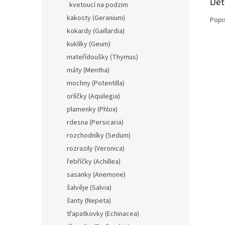
Det
kvetoucí na podzim
kakosty (Geranium)
Popi
kokardy (Gaillardia)
kuklíky (Geum)
mateřídoušky (Thymus)
máty (Mentha)
mochny (Potentilla)
orlíčky (Aquilegia)
plamenky (Phlox)
rdesna (Persicaria)
rozchodníky (Sedum)
rozrazily (Veronica)
řebříčky (Achillea)
sasanky (Anemone)
šalvěje (Salvia)
šanty (Nepeta)
třapatkovky (Echinacea)