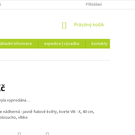
ÁKLADNÍ INFORMACE
EXPEDICE | VÝSADBA
Přihlášení
KONTAKTY
NÁKUPNÍ
Prázdný košík
KOŠÍK
ákladní informace
expedice | výsadba
kontakty
Kč
byla vyprodána…
 nádherná - jasně fialové květy, kvete VIII - X, 40 cm,
olosucho, vlhko