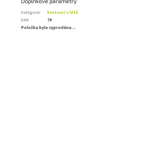
Doplňkové parametry
Kategorie
:
kvetoucí v létě
EAN
:
79
Položka byla vyprodána…