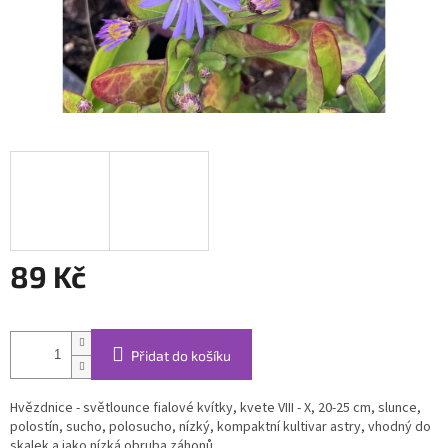
89 Kč
Měrná
cena:
Přidat do košíku
Hvězdnice - světlounce fialové kvítky, kvete VIII - X, 20-25 cm, slunce,
polostín, sucho, polosucho, nízký, kompaktní kultivar astry, vhodný do
skalek a jako nízká obruba záhonů