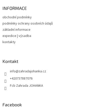
p
a
INFORMACE
t
obchodní podmínky
í
podmínky ochrany osobních údajů
základní informace
expedice | výsadba
kontakty
Kontakt
info
@
zahradajohanka.cz
+420737887076
Fcb Zahrada JOHANKA
Facebook