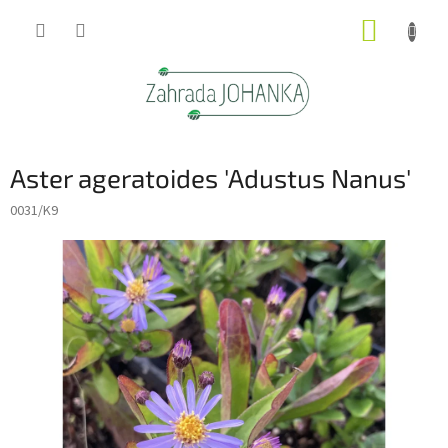
Přejít
NÁKUP
na
obsah
KOŠÍK
Aster ageratoides 'Adustus Nanus'
0031/K9