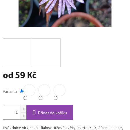
od
59 Kč
Měrná
cena:
Varianta
Přidat do košíku
Hvězdnice virginská - fialovorůžové květy, kvete IX - X, 80 cm, slunce,