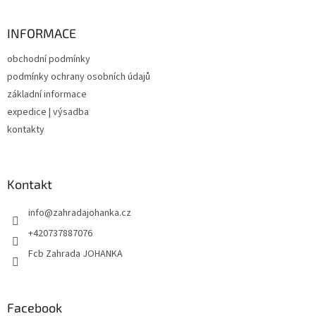
á
p
a
INFORMACE
t
obchodní podmínky
í
podmínky ochrany osobních údajů
základní informace
expedice | výsadba
kontakty
Kontakt
info
@
zahradajohanka.cz
+420737887076
Fcb Zahrada JOHANKA
Facebook